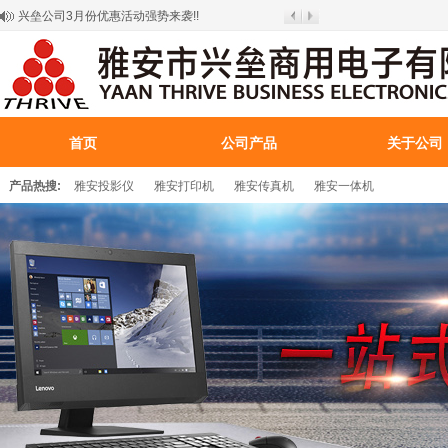
东芝产品通过统信软件测试认证
关于疫情期间公司上班通知
兴垒公司网站试运行：操作指南
易控宝正版获取流程
兴垒公司3月份优惠活动强势来袭!!
首页
公司产品
关于公司
产品热搜:
雅安投影仪
雅安打印机
雅安传真机
雅安一体机
百叶窗图片