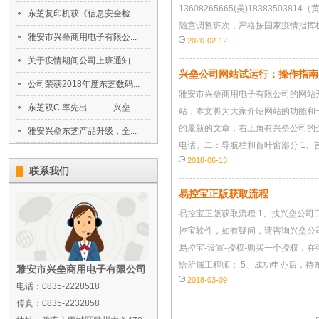
13608265665(吴)183835038
东芝复印机获《信息安全检...
随意调整班次，严格按国家疫情指挥机
雅安市兴垒商用电子有限公...
2020-02-12
关于疫情期间公司上班通知
兴垒公司网站试运行：操作指南
公司荣获2018年度东芝数码...
雅安市兴垒商用电子有限公司的网站
东芝双C 率先出———兴垒...
站，本文将为大家介绍网站的功能和
的最新的文章，右上角有兴垒公司的
雅安兴垒东芝产品升级，全...
电话。二：导航栏和百叶窗部分 1、首
2018-06-13
联系我们
易控宝正版获取流程
易控宝正版获取流程 1、找兴垒公司
控宝软件，如有疑问，请咨询兴垒公司工
易控宝-设置-授权-购买一个授权，
给所属工程师； 5、成功申办后，待东
雅安市兴垒商用电子有限公司
2018-03-09
电话：0835-2228518
传真：0835-2232858