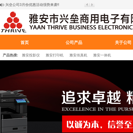
兴垒公司3月份优惠活动强势来袭!!
东芝产品通过统信软件测试认证
关于疫情期间公司上班通知
兴垒公司网站试运行：操作指南
易控宝正版获取流程
首页
公司产品
关于公司
产品热搜:
雅安投影仪
雅安打印机
雅安传真机
雅安一体机
百叶窗图片